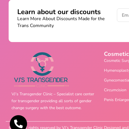
Learn about our discounts
Learn More About Discounts Made for the
Trans Community
Cosmetic
Cosmetic Sur
Hymenoplast
Gynecomastia
Circumcision
VJ’s Transgender Clinic – Specialist care center
Penis Enlarg
for transgender providing all sorts of gender
change surgery with the best outcome.
©2025 All rights reserved by VJ’s Transgender Clinic Designed a