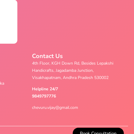
Contact Us
4th Floor, KGH Down Rd, Besides Lepakshi
Handicrafts, Jagadamba Junction,
Visakhapatnam, Andhra Pradesh 530002
aka
Helpline 24/7
9849797776
chevuru.vijay@gmail.com
Book Consultation