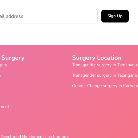
Sign Up
 Surgery
Surgery Location
gery
Transgender surgery in Tamilnadu
y
Transgender surgery in Telangana
Gender Change surgery in Karnat
ement
nd Developed By Flymedia Technology