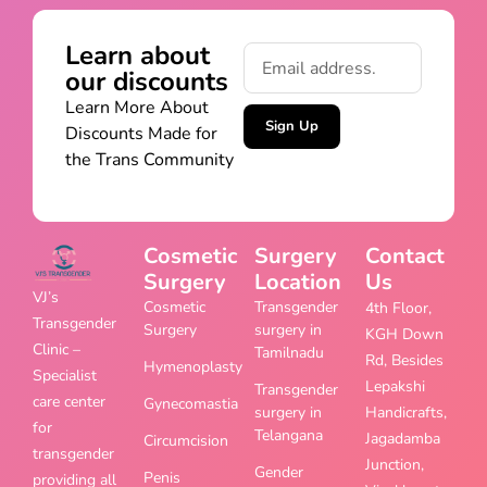
Learn about
our discounts
Learn More About
Sign Up
Discounts Made for
the Trans Community
Cosmetic
Surgery
Contact
Surgery
Location
Us
VJ’s
Cosmetic
Transgender
4th Floor,
Transgender
Surgery
surgery in
KGH Down
Clinic –
Tamilnadu
Rd, Besides
Hymenoplasty
Specialist
Lepakshi
Transgender
care center
Gynecomastia
surgery in
Handicrafts,
for
Telangana
Jagadamba
Circumcision
transgender
Junction,
Gender
Penis
providing all