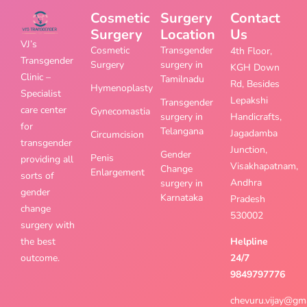
Cosmetic
Surgery
Contact
Surgery
Location
Us
VJ’s
Cosmetic
Transgender
4th Floor,
Transgender
Surgery
surgery in
KGH Down
Clinic –
Tamilnadu
Rd, Besides
Hymenoplasty
Specialist
Lepakshi
Transgender
care center
Gynecomastia
surgery in
Handicrafts,
for
Telangana
Jagadamba
Circumcision
transgender
Junction,
Gender
Penis
providing all
Visakhapatnam,
Change
Enlargement
sorts of
Andhra
surgery in
gender
Karnataka
Pradesh
change
530002
surgery with
the best
Helpline
outcome.
24/7
9849797776
chevuru.vijay@gm