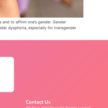
ls and to affirm one’s gender. Gender
nder dysphoria, especially for transgender
Contact Us
4th Floor, KGH Down Rd, Besides Lepakshi