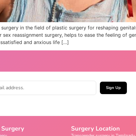
surgery in the field of plastic surgery for reshaping genita
r sex reassignment surgery, helps to ease the feeling of ge
ssatisfied and anxious life […]
Sign Up
 Surgery
Surgery Location
gery
Transgender surgery in Tamilnadu