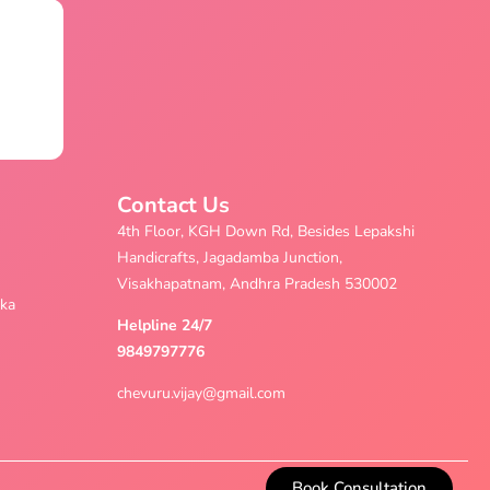
Contact Us
4th Floor, KGH Down Rd, Besides Lepakshi
Handicrafts, Jagadamba Junction,
Visakhapatnam, Andhra Pradesh 530002
aka
Helpline 24/7
9849797776
chevuru.vijay@gmail.com
Book Consultation