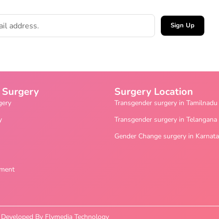
Sign Up
 Surgery
Surgery Location
gery
Transgender surgery in Tamilnadu
y
Transgender surgery in Telangana
Gender Change surgery in Karnat
ement
nd Developed By Flymedia Technology