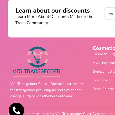
Learn about our discounts
Learn More About Discounts Made for the
Trans Community
Cosmetic
Cosmetic Sur
Hymenoplast
Gynecomastia
Circumcision
VJ’s Transgender Clinic – Specialist care center
Penis Enlarg
for transgender providing all sorts of gender
change surgery with the best outcome.
©2025 All rights reserved by VJ’s Transgender Clinic Designed a