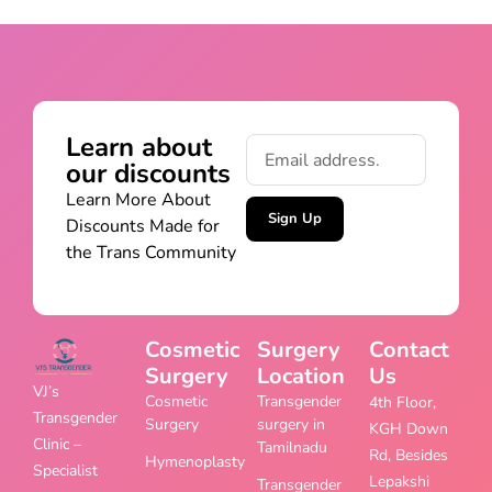
Learn about
our discounts
Learn More About
Sign Up
Discounts Made for
the Trans Community
Cosmetic
Surgery
Contact
Surgery
Location
Us
VJ’s
Cosmetic
Transgender
4th Floor,
Transgender
Surgery
surgery in
KGH Down
Clinic –
Tamilnadu
Rd, Besides
Hymenoplasty
Specialist
Lepakshi
Transgender