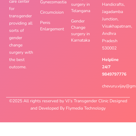
care center
Gynecomastia
surgery in
Handicrafts,
for
Telangana
Jagadamba
Circumcision
transgender
Junction,
Gender
Penis
providing all
Visakhapatnam,
Change
Enlargement
sorts of
Andhra
surgery in
gender
Karnataka
Pradesh
change
530002
surgery with
the best
Helpline
outcome.
24/7
9849797776
chevuru.vijay@gm
©2025 All rights reserved by VJ’s Transgender Clinic Designed
and Developed By Flymedia Technology