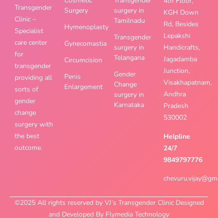
Cosmetic
Transgender
4th Floor,
Transgender
Surgery
surgery in
KGH Down
Clinic –
Tamilnadu
Rd, Besides
Hymenoplasty
Specialist
Lepakshi
Transgender
care center
Gynecomastia
surgery in
Handicrafts,
for
Telangana
Jagadamba
Circumcision
transgender
Junction,
Gender
Penis
providing all
Visakhapatnam,
Change
Enlargement
sorts of
Andhra
surgery in
gender
Karnataka
Pradesh
change
530002
surgery with
the best
Helpline
outcome.
24/7
9849797776
chevuru.vijay@gm
©2025 All rights reserved by VJ’s Transgender Clinic Designed
and Developed By Flymedia Technology