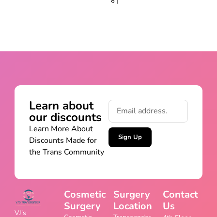
Learn about
our discounts
Learn More About
Sign Up
Discounts Made for
the Trans Community
Cosmetic
Surgery
Contact
Surgery
Location
Us
VJ’s