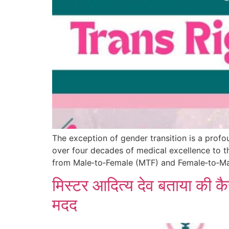
The exception of gender transition is a profou
over four decades of medical excellence to th
from Male‑to‑Female (MTF) and Female‑to‑Male
मिस्टर आदित्य देव बताया की कै
मदद