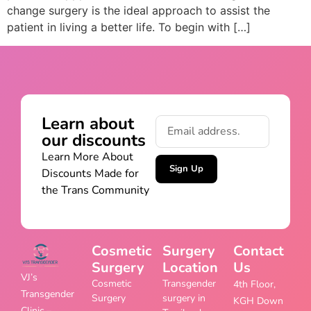
change surgery is the ideal approach to assist the
patient in living a better life. To begin with […]
Learn about
our discounts
Learn More About
Sign Up
Discounts Made for
the Trans Community
Cosmetic
Surgery
Contact
Surgery
Location
Us
VJ’s
Cosmetic
Transgender
4th Floor,
Transgender
Surgery
surgery in
KGH Down
Clinic –