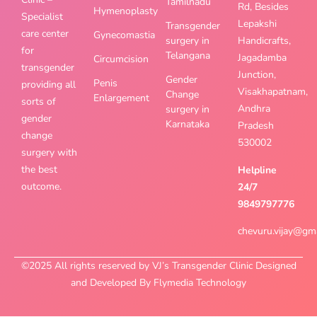
Tamilnadu
Rd, Besides
Hymenoplasty
Specialist
Lepakshi
Transgender
care center
Gynecomastia
surgery in
Handicrafts,
for
Telangana
Jagadamba
Circumcision
transgender
Junction,
Gender
Penis
providing all
Visakhapatnam,
Change
Enlargement
sorts of
Andhra
surgery in
gender
Karnataka
Pradesh
change
530002
surgery with
the best
Helpline
outcome.
24/7
9849797776
chevuru.vijay@gm
©2025 All rights reserved by VJ’s Transgender Clinic Designed
and Developed By Flymedia Technology