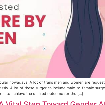
ular nowadays. A lot of trans men and women are requesti
essly. A lot of these surgeries include male-to-female surg
es to achieve the desired outcome for the […]
A Vital Step Toward Gender Af