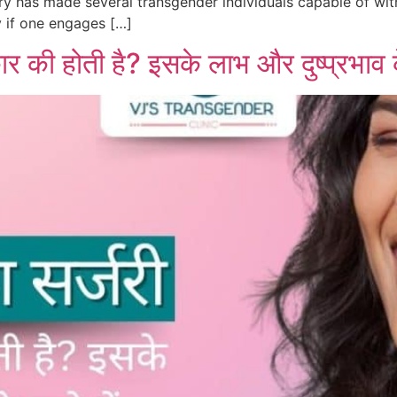
ry has made several transgender individuals capable of withs
 if one engages […]
कार की होती है? इसके लाभ और दुष्प्रभाव के