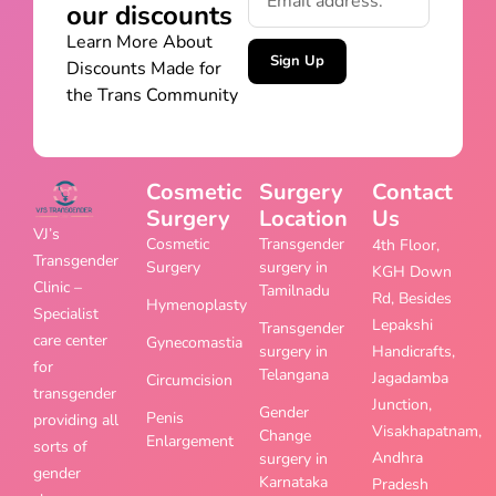
our discounts
Learn More About
Sign Up
Discounts Made for
the Trans Community
Cosmetic
Surgery
Contact
Surgery
Location
Us
VJ’s
Cosmetic
Transgender
4th Floor,
Transgender
Surgery
surgery in
KGH Down
Clinic –
Tamilnadu
Rd, Besides
Hymenoplasty
Specialist
Lepakshi
Transgender
care center
Gynecomastia
surgery in
Handicrafts,
for
Telangana
Jagadamba
Circumcision
transgender
Junction,
Gender
Penis
providing all
Visakhapatnam,
Change
Enlargement
sorts of
Andhra
surgery in
gender
Karnataka
Pradesh