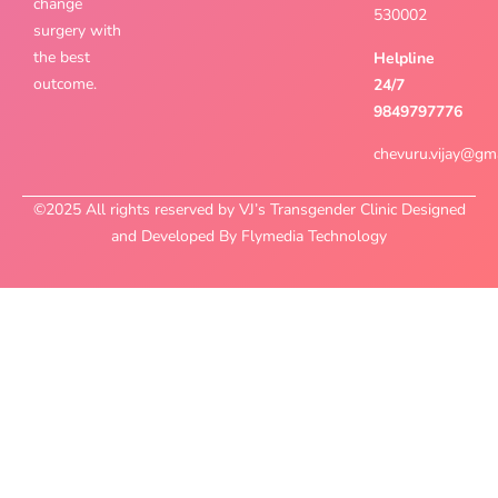
change
530002
surgery with
the best
Helpline
outcome.
24/7
9849797776
chevuru.vijay@gm
©2025 All rights reserved by VJ’s Transgender Clinic Designed
and Developed By Flymedia Technology